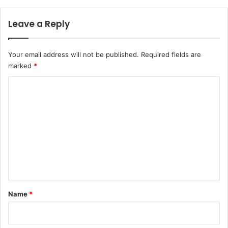
Leave a Reply
Your email address will not be published.
Required fields are
marked
*
C
o
m
m
e
n
t
*
Name
*