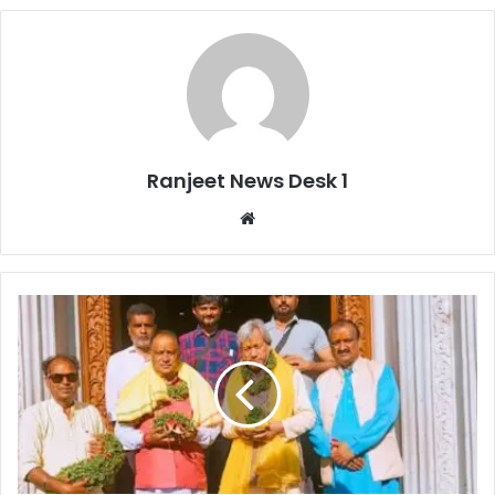
Ranjeet News Desk 1
We
bsi
te