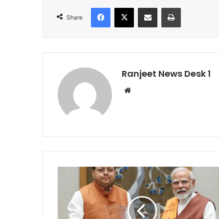
Facebook
X
Share via Email
Print
Share
Ranjeet News Desk 1
We
bsi
te