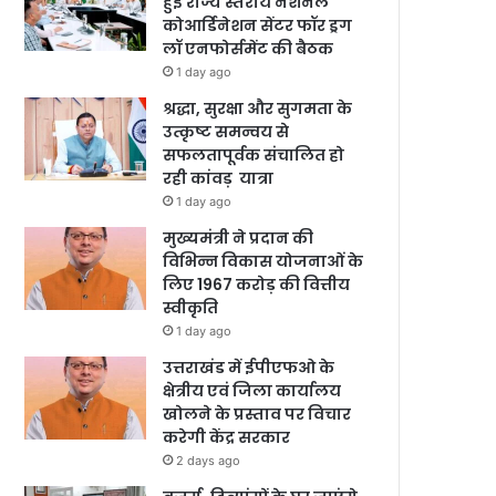
हुई राज्य स्तरीय नेशनल
कोआर्डिनेशन सेंटर फॉर ड्रग
लॉ एनफोर्समेंट की बैठक
1 day ago
श्रद्धा, सुरक्षा और सुगमता के
उत्कृष्ट समन्वय से
सफलतापूर्वक संचालित हो
रही कांवड़ यात्रा
1 day ago
मुख्यमंत्री ने प्रदान की
विभिन्न विकास योजनाओं के
लिए 1967 करोड़ की वित्तीय
स्वीकृति
1 day ago
उत्तराखंड में ईपीएफओ के
क्षेत्रीय एवं जिला कार्यालय
खोलने के प्रस्ताव पर विचार
करेगी केंद्र सरकार
2 days ago