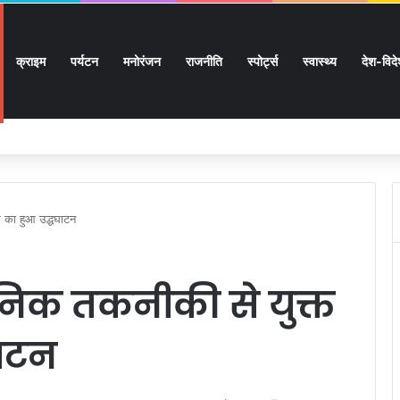
क्राइम
पर्यटन
मनोरंजन
राजनीति
स्पोर्ट्स
स्वास्थ्य
देश-विद
्षता में हुई राज्य स्तरीय नेशनल कोआर्डिनेशन सेंटर फॉर ड्रग लॉ एनफोर्समेंट की बैठक
म का हुआ उद्धघाटन
ुनिक तकनीकी से युक्त
घाटन