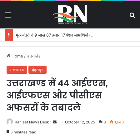
Menu
S
मुख्यमंत्री ने 9 लाख 87 हजार 17 पेंशन लाभार्थियों को 146 करोड़ 32 लाख की पेंशन राशि का किया भुगतान
Home
/
उत्तराखंड
उत्तराखंड
देहरादून
उत्तराखण्ड में 44 आईएएस,
आईएफएस और पीसीएस
अफसरों के तबादले
Ranjeet News Desk 1
S
October 12, 2025
0
1,648
e
3 minutes read
n