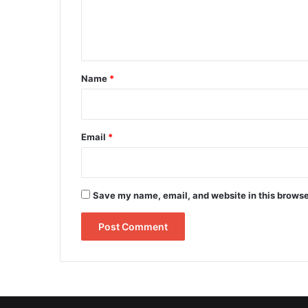
e
n
t
*
Name
*
Email
*
Save my name, email, and website in this browse