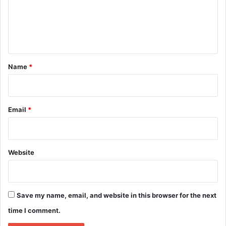
m
e
n
t
*
Name
*
Email
*
Website
Save my name, email, and website in this browser for the next
time I comment.