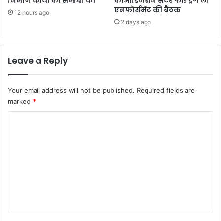
निर्माण कार्यों की समीक्षा की
कोआर्डिनेशन सेंटर फॉर ड्रग लॉ
एनफोर्समेंट की बैठक
12 hours ago
2 days ago
Leave a Reply
Your email address will not be published.
Required fields are
marked
*
C
o
m
m
e
n
t